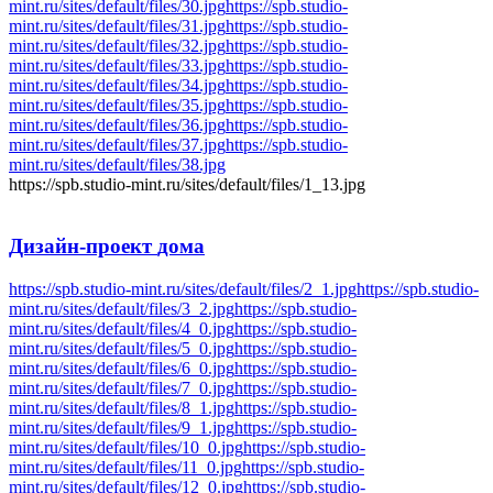
mint.ru/sites/default/files/30.jpg
https://spb.studio-
mint.ru/sites/default/files/31.jpg
https://spb.studio-
mint.ru/sites/default/files/32.jpg
https://spb.studio-
mint.ru/sites/default/files/33.jpg
https://spb.studio-
mint.ru/sites/default/files/34.jpg
https://spb.studio-
mint.ru/sites/default/files/35.jpg
https://spb.studio-
mint.ru/sites/default/files/36.jpg
https://spb.studio-
mint.ru/sites/default/files/37.jpg
https://spb.studio-
mint.ru/sites/default/files/38.jpg
https://spb.studio-mint.ru/sites/default/files/1_13.jpg
Дизайн-проект
дома
https://spb.studio-mint.ru/sites/default/files/2_1.jpg
https://spb.studio-
mint.ru/sites/default/files/3_2.jpg
https://spb.studio-
mint.ru/sites/default/files/4_0.jpg
https://spb.studio-
mint.ru/sites/default/files/5_0.jpg
https://spb.studio-
mint.ru/sites/default/files/6_0.jpg
https://spb.studio-
mint.ru/sites/default/files/7_0.jpg
https://spb.studio-
mint.ru/sites/default/files/8_1.jpg
https://spb.studio-
mint.ru/sites/default/files/9_1.jpg
https://spb.studio-
mint.ru/sites/default/files/10_0.jpg
https://spb.studio-
mint.ru/sites/default/files/11_0.jpg
https://spb.studio-
mint.ru/sites/default/files/12_0.jpg
https://spb.studio-