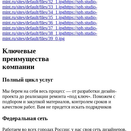
mint.ru/sites/default/files/32_1.jpg
https://spb.studio-
mint.ru/sites/default/files/33_1.jpg
https://spb.studio-
mint.ru/sites/default/files/34_1.jpg
https://spb.studio-
mint.ru/sites/default/files/35_1.jpg
https://spb.studio-
mint.ru/sites/default/files/36_1.jpg
https://spb.studio-
mint.ru/sites/default/files/37_1.jpg
https://spb.studio-
mint.ru/sites/default/files/38_1.jpg
https://spb.studio-
mint.ru/sites/default/files/39_0.jpg
Ключевые
преимущества
компании
Полный цикл услуг
Мы берем на себя весь процесс — от разработки дизайн-
проекта до реализации ремонта «под ключ». Поможем с
подбором и закупкой материалов, контролем сроков и
качеством работ. Вам не придется искать подрядчиков
Федеральная сеть
Работаем во всех городах России: у нас своя сеть дизайнеров,