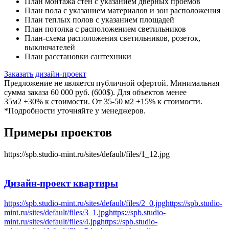
План монтажа стен с указанием дверных проемов
План пола с указанием материалов и зон расположения
План теплых полов с указанием площадей
План потолка с расположением светильников
План-схема расположения светильников, розеток,
выключателей
План расстановки сантехники
Заказать дизайн-проект
Предложение не является публичной офертой. Минимальная
сумма заказа 60 000 руб. (600$). Для объектов менее
35м2 +30% к стоимости. От 35-50 м2 +15% к стоимости.
*Подробности уточняйте у менеджеров.
Примеры проектов
https://spb.studio-mint.ru/sites/default/files/1_12.jpg
Дизайн-проект
квартиры
https://spb.studio-mint.ru/sites/default/files/2_0.jpg
https://spb.studio-
mint.ru/sites/default/files/3_1.jpg
https://spb.studio-
mint.ru/sites/default/files/4.jpg
https://spb.studio-