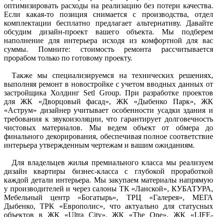
оптимизировать расходы на реализацию без потери качества.
Если какая-то позиция снимается с производства, отдел
комплектации бесплатно предлагает альтернативу. Давайте
обсудим дизайн-проект вашего объекта. Мы подберем
наполнение для интерьера исходя из комфортной для вас
суммы. Помните: стоимость ремонта рассчитывается
прорабом только по готовому проекту.
Также мы специализируемся на технических решениях,
выполняя ремонт в новостройке с учетом вводных данных от
застройщика Холдинг Setl Group. При разработке проектов
для ЖК «Дворцовый фасад», ЖК «Дыбенко Парк», ЖК
«Аструм» дизайнер учитывает особенности усадки здания и
требования к звукоизоляции, что гарантирует долговечность
чистовых материалов. Мы ведем объект от обмера до
финального декорирования, обеспечивая полное соответствие
интерьера утвержденным чертежам и вашим ожиданиям.
Для владельцев жилья премиального класса мы реализуем
дизайн квартиры бизнес-класса с глубокой проработкой
каждой детали интерьера. Мы закупаем материалы напрямую
у производителей и через салоны ТК «Ланской», КУБАТУРА,
Мебельный центр «Богатырь», ТРЦ «Галерея», МЕГА
Дыбенко, ТРК «Европолис», что актуально для статусных
объектов в ЖК «Ultra City», ЖК «The One», ЖК «LIFE-