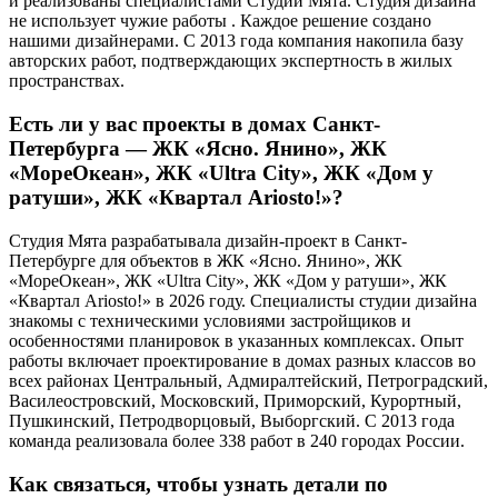
и реализованы специалистами Студии Мята. Студия дизайна
не использует чужие работы . Каждое решение создано
нашими дизайнерами. С 2013 года компания накопила базу
авторских работ, подтверждающих экспертность в жилых
пространствах.
Есть ли у вас проекты в домах Санкт-
Петербурга — ЖК «Ясно. Янино», ЖК
«МореОкеан», ЖК «Ultra City», ЖК «Дом у
ратуши», ЖК «Квартал Ariosto!»?
Студия Мята разрабатывала дизайн-проект в Санкт-
Петербурге для объектов в ЖК «Ясно. Янино», ЖК
«МореОкеан», ЖК «Ultra City», ЖК «Дом у ратуши», ЖК
«Квартал Ariosto!» в 2026 году. Специалисты студии дизайна
знакомы с техническими условиями застройщиков и
особенностями планировок в указанных комплексах. Опыт
работы включает проектирование в домах разных классов во
всех районах Центральный, Адмиралтейский, Петроградский,
Василеостровский, Московский, Приморский, Курортный,
Пушкинский, Петродворцовый, Выборгский. С 2013 года
команда реализовала более 338 работ в 240 городах России.
Как связаться, чтобы узнать детали по